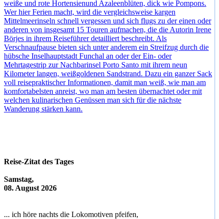
weiße und rote Hortensienund Azaleenblüten, dick wie Pompons.
Wer hier Ferien macht, wird die vergleichsweise kargen
Mittelmeerinseln schnell vergessen und sich flugs zu der einen oder
anderen von insgesamt 15 Touren aufmachen, die die Autorin Irene
Börjes in ihrem Reiseführer detailliert beschreibt. Als
Verschnaufpause bieten sich unter anderem ein Streifzug durch die
hübsche Inselhauptstadt Funchal an oder der Ein- oder
Mehrtagestrip zur Nachbarinsel Porto Santo mit ihrem neun
Kilometer langen, weißgoldenen Sandstrand. Dazu ein ganzer Sack
voll reisepraktischer Informationen, damit man weiß, wie man am
komfortabelsten anreist, wo man am besten übernachtet oder mit
welchen kulinarischen Genüssen man sich für die nächste
Wanderung stärken kann.
Reise-Zitat des Tages
Samstag,
08. August 2026
... ich höre nachts die Lokomotiven pfeifen,