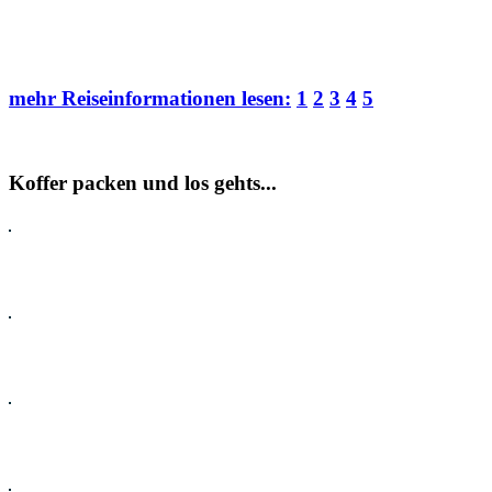
mehr Reiseinformationen lesen:
1
2
3
4
5
Koffer packen und los gehts...
Pauschalreisen
Hotel
Flug