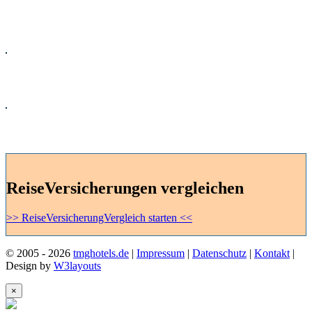
Kreuzfahrten
Mietwagen
Ferienhaus
ReiseVersicherungen vergleichen
>> ReiseVersicherungVergleich starten <<
© 2005 - 2026
tmghotels.de
|
Impressum
|
Datenschutz
|
Kontakt
|
Design by
W3layouts
×