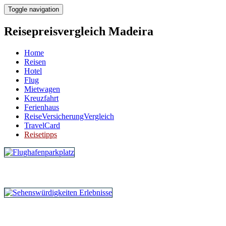
Toggle navigation
Reisepreisvergleich Madeira
Home
Reisen
Hotel
Flug
Mietwagen
Kreuzfahrt
Ferienhaus
ReiseVersicherungVergleich
TravelCard
Reisetipps
Parken am Flughafen
Erlebnisse vor Ort